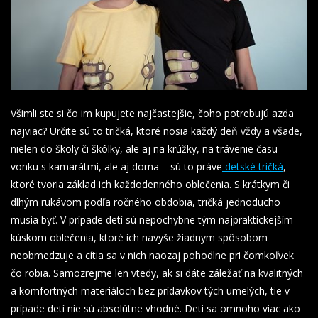
Všimli ste si čo im kupujete najčastejšie, čoho potrebujú azda
najviac? Určite sú to tričká, ktoré nosia každý deň vždy a všade,
nielen do školy či škôlky, ale aj na krúžky, na trávenie času
vonku s kamarátmi, ale aj doma – sú to práve
detské tričká
,
ktoré tvoria základ ich každodenného oblečenia. S krátkym či
dlhým rukávom podľa ročného obdobia, tričká jednoducho
musia byť. V prípade detí sú nepochybne tým najpraktickejším
kúskom oblečenia, ktoré ich navyše žiadnym spôsobom
neobmedzuje a cítia sa v nich naozaj pohodlne pri čomkoľvek
čo robia. Samozrejme len vtedy, ak si dáte záležať na kvalitných
a komfortných materiáloch bez prídavkov tých umelých, tie v
prípade detí nie sú absolútne vhodné. Deti sa omnoho viac ako