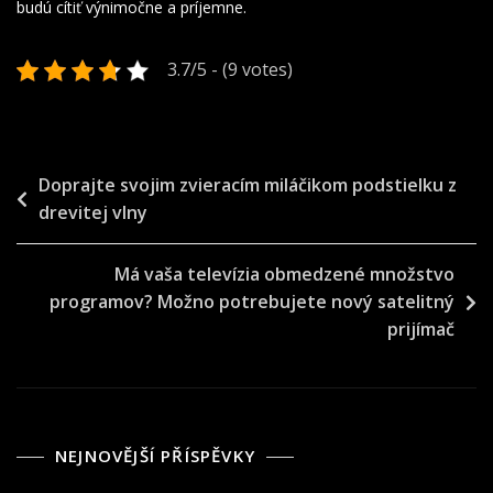
budú cítiť výnimočne a príjemne.
3.7/5 - (9 votes)
Navigace
Doprajte svojim zvieracím miláčikom podstielku z
drevitej vlny
pro
příspěvek
Má vaša televízia obmedzené množstvo
programov? Možno potrebujete nový satelitný
prijímač
NEJNOVĚJŠÍ PŘÍSPĚVKY