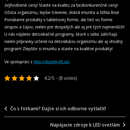
zvýhodnené ceny! Stavte na kvalitu za bezkonkurenčné ceny!
Očista organizmu, lepšie trávenie, dobrá imunita a štíhla línia!
Ponúkame produkty v tabletovej forme, ale tiež vo forme
sirupov a čajov, nielen pre dospelých ale aj pre tých najmenších!
U nás nájdete detoxikačné programy, ktoré v sebe zahŕňajú
nielen prípravky určené na detoxikáciu organizmu ale aj vhodný
program! Zlepšite si imunitu a stavte na kvalitné produkty!
Ve spolupráci s
http://doplnkyfit.sk/
.
4.2/5 - (8 votes)
Navigace
Čo s fotkami? Dajte si ich odborne vytlačiť!
pro
Napájacie zdroje k LED svetlám
příspěvek