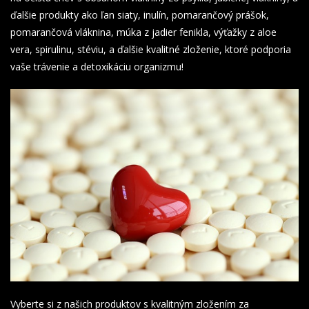
ďalšie produkty ako ľan siaty, inulín, pomarančový prášok,
pomarančová vláknina, múka z jadier fenikla, výťažky z aloe
vera, spirulinu, stéviu, a ďalšie kvalitné zloženie, ktoré podporia
vaše trávenie a detoxikáciu organizmu!
Vyberte si z našich produktov s kvalitným zložením za