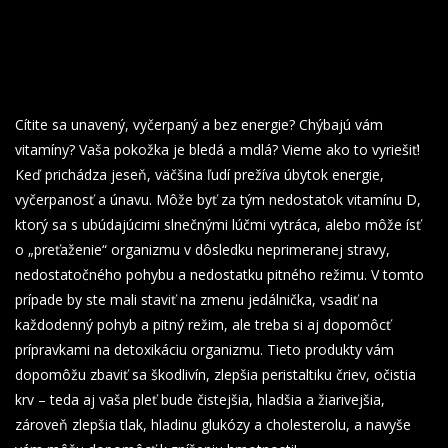
Cítite sa unavený, vyčerpaný a bez energie? Chýbajú vám
vitamíny? Vaša pokožka je bledá a mdlá? Vieme ako to vyriešiť!
Keď prichádza jeseň, väčšina ľudí prežíva úbytok energie,
vyčerpanosť a únavu. Môže byť za tým nedostatok vitamínu D,
ktorý sa s ubúdajúcimi slnečnými lúčmi vytráca, alebo môže ísť
o „preťaženie“ organizmu v dôsledku neprimeranej stravy,
nedostatočného pohybu a nedostatku pitného režimu. V tomto
prípade by ste mali staviť na zmenu jedálnička, vsadiť na
každodenný pohyb a pitný režim, ale treba si aj dopomôcť
prípravkami na detoxikáciu organizmu. Tieto produkty vám
dopomôžu zbaviť sa škodlivín, zlepšia peristaltiku čriev, očistia
krv – teda aj vaša pleť bude čistejšia, hladšia a žiarivejšia,
zároveň zlepšia tlak, hladinu glukózy a cholesterolu, a navyše