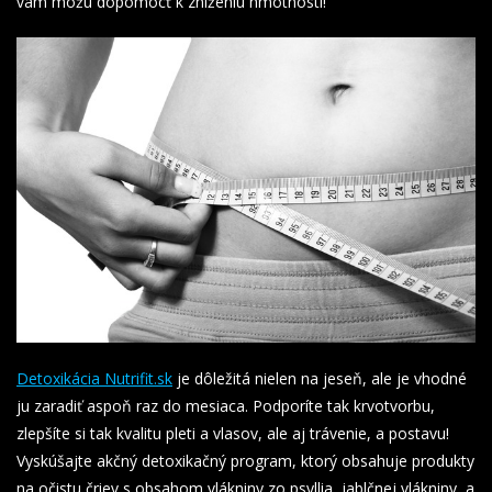
vám môžu dopomôcť k zníženiu hmotnosti!
Detoxikácia Nutrifit.sk
je dôležitá nielen na jeseň, ale je vhodné
ju zaradiť aspoň raz do mesiaca. Podporíte tak krvotvorbu,
zlepšíte si tak kvalitu pleti a vlasov, ale aj trávenie, a postavu!
Vyskúšajte akčný detoxikačný program, ktorý obsahuje produkty
na očistu čriev s obsahom vlákniny zo psyllia, jablčnej vlákniny, a