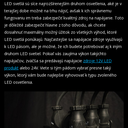
LED svetlá sú síce najrozšírenejším druhom osvetlenia, aké je v
terajšej dobe možné na trhu nájsť, avšak k ich správnemu
fungovaniu im treba zabezpečiť kvalitný zdroj na napájanie. Toto
je dôležité zabezpečiť hlavne z toho dôvodu, ak chcete
dosiahnuť maximálny možný úžitok zo všetkých výhod, ktoré
LED svetlá ponúkajú. Najčastejšie sa napájacie zdroje využívajú
k LED pásom, ale je možné, že ich budete potrebovať aj k iným
druhom LED svetiel. Pokiaľ vás zaujíma výkon takýchto
napájačov, zväčša sa predávajú napájacie
zdroje 12V LED
produkt
alebo 24V. Viete si tým pádom vybrať presne taký
výkon, ktorý vám bude najlepšie vyhovovať k typu zvoleného
LED osvetlenia.