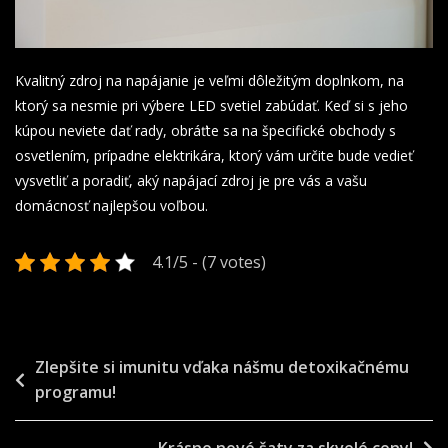
Kvalitný zdroj na napájanie je veľmi dôležitým doplnkom, na
ktorý sa nesmie pri výbere LED svetiel zabúdať. Keď si s jeho
kúpou neviete dať rady, obráťte sa na špecifické obchody s
osvetlením, prípadne elektrikára, ktorý vám určite bude vedieť
vysvetliť a poradiť, aký napájací zdroj je pre vás a vašu
domácnosť najlepšou voľbou.
4.1/5 - (7 votes)
Navigace
Zlepšite si imunitu vďaka nášmu detoxikačnému
programu!
pro
příspěvek
Krásne nové šaty za skvelé ceny!