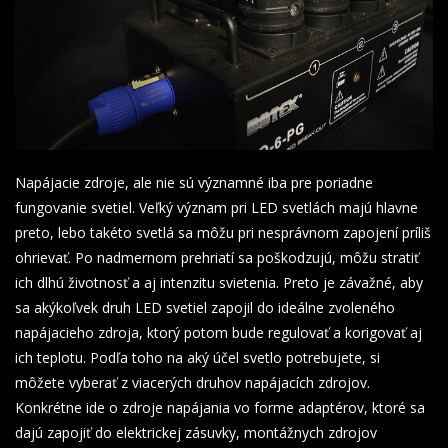
Napájacie zdroje, ale nie sú významné iba pre poriadne
fungovanie svetiel. Veľký význam pri LED svetlách majú hlavne
preto, lebo takéto svetlá sa môžu pri nesprávnom zapojení príliš
ohrievať. Po nadmernom prehriatí sa poškodzujú, môžu stratiť
ich dlhú životnosť a aj intenzitu svietenia. Preto je závažné, aby
sa akýkoľvek druh LED svetiel zapojil do ideálne zvoleného
napájacieho zdroja, ktorý potom bude regulovať a korigovať aj
ich teplotu. Podľa toho na aký účel svetlo potrebujete, si
môžete vyberať z viacerých druhov napájacích zdrojov.
Konkrétne ide o zdroje napájania vo forme adaptérov, ktoré sa
dajú zapojiť do elektrickej zásuvky, montážnych zdrojov