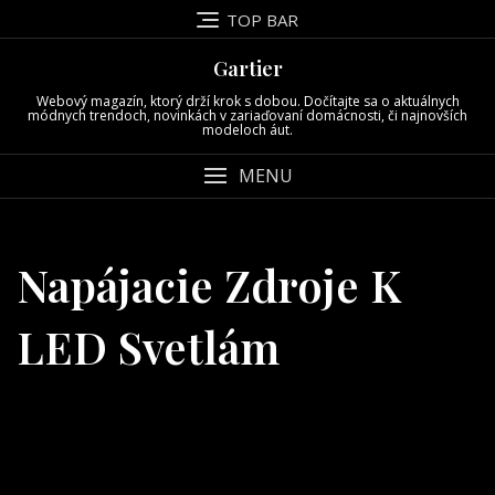
Skip
TOP BAR
to
content
Gartier
Webový magazín, ktorý drží krok s dobou. Dočítajte sa o aktuálnych
módnych trendoch, novinkách v zariaďovaní domácnosti, či najnovších
modeloch áut.
MENU
Napájacie Zdroje K
LED Svetlám