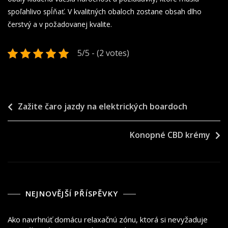
spoľahlivo spĺňať. V kvalitných obaloch zostane obsah dlho
čerstvý a v požadovanej kvalite.
5/5 - (2 votes)
Navigace
Zažite čaro jazdy na elektrických boardoch
pro
Konopné CBD krémy
příspěvek
NEJNOVĚJŠÍ PŘÍSPĚVKY
Ako navrhnúť domácu relaxačnú zónu, ktorá si nevyžaduje