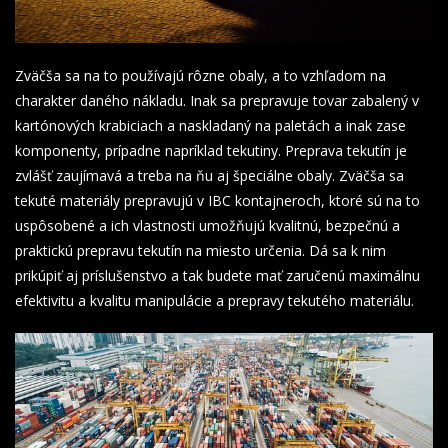
Zväčša sa na to používajú rôzne obaly, a to vzhľadom na
charakter daného nákladu. Inak sa prepravuje tovar zabalený v
kartónových krabiciach a naskladaný na paletách a inak zase
komponenty, prípadne napríklad tekutiny. Preprava tekutín je
zvlášť zaujímavá a treba na ňu aj špeciálne obaly. Zväčša sa
tekuté materiály prepravujú v IBC kontajneroch, ktoré sú na to
uspôsobené a ich vlastnosti umožňujú kvalitnú, bezpečnú a
praktickú prepravu tekutín na miesto určenia. Dá sa k nim
prikúpiť aj príslušenstvo a tak budete mať zaručenú maximálnu
efektivitu a kvalitu manipulácie a prepravy tekutého materiálu.