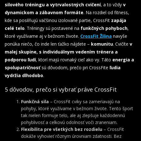
silového tréningu a vytrvalostných cvičení
, a to vždy
v
dynamickom a zábavnom formáte
. Na rozdiel od fitness,
kde sa posilňujú väčšinou izolované partie, CrossFit
zapája
celé telo
. Tréningy sú postavené na
funkčných pohyboch
,
ktoré využívame aj v bežnom živote.
CrossFit Žilina
navyše
ponúka niečo, čo inde len ťažko nájdete –
komunitu
. Cvičíte
v
malej skupine, s individuálnym vedením trénera a
podporou ľudí
, ktorí majú rovnaký cieľ ako vy. Táto
energia a
spolupatričnosť
sú dôvodom, prečo pri CrossFite
ľudia
vydržia dlhodobo
.
5 dôvodov, prečo si vybrať práve CrossFit
Funkčná sila
– CrossFit cviky sa zameriavajú na
pohyby, ktoré využívame v bežnom živote. Tento šport
tak nielen formuje telo, ale aj zlepšuje každodennú
pohyblivosť a celkovú odolnosť voči zraneniam.
Flexibilita pre všetkých bez rozdielu
– CrossFit
dokáže vyhovieť rôznym úrovniam zdatnosti. Bez