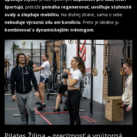
športujú
, pretože
pomáha regenerovať, uvoľňuje stuhnuté
svaly a zlepšuje mobilitu
. Na druhej strane, sama o sebe
nebuduje výraznú silu ani kondíciu
. Preto je ideálne ju
kombinovať s dynamickejším tréningom
.
Pilates Žilina – precíznosť a vnútorná