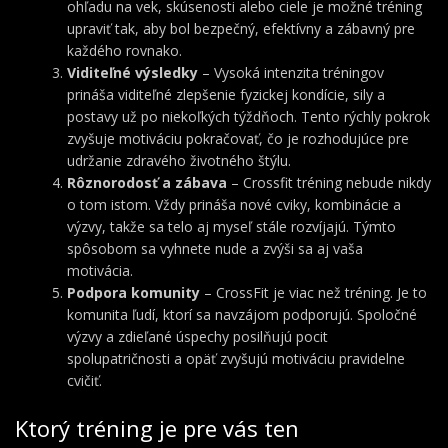
ohľadu na vek, skúsenosti alebo ciele je možné tréning
upraviť tak, aby bol bezpečný, efektívny a zábavný pre
každého rovnako.
Viditeľné výsledky
– Vysoká intenzita tréningov
prináša viditeľné zlepšenie fyzickej kondície, sily a
postavy už po niekoľkých týždňoch. Tento rýchly pokrok
zvyšuje motiváciu pokračovať, čo je rozhodujúce pre
udržanie zdravého životného štýlu.
Rôznorodosť a zábava
– Crossfit tréning nebude nikdy
o tom istom. Vždy prináša nové cviky, kombinácie a
výzvy, takže sa telo aj myseľ stále rozvíjajú. Týmto
spôsobom sa vyhnete nude a zvýši sa aj vaša
motivácia.
Podpora komunity
– CrossFit je viac než tréning. Je to
komunita ľudí, ktorí sa navzájom podporujú. Spoločné
výzvy a zdieľané úspechy posilňujú pocit
spolupatričnosti a opäť zvyšujú motiváciu pravidelne
cvičiť.
Ktorý tréning je pre vás ten