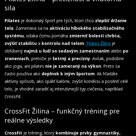
sila
Pilates
je dokonalý šport pre tých, ktorí chcú
zlepšiť držanie
tela
. Zameriava sa na
aktiváciu hlbokého stabilizačného
systému
, vďaka čomu pomáha
zmierniť bolesti chrbta,
zvýšiť stabilitu
a
kontrolu nad telom
.
Pilates Žilina
je
obľúbený
najmä u ľudí so sedavým zamestnaním
alebo
po
zraneniach
, pretože je
šetrný a precízny
. Avšak, podobne
ako joga, ani pilates
nie je zameraný na výkon
. Preto sa
často používa ako
doplnok k iným športom
. Ak hľadáte
aktívny spôsob, ako spáliť kalórie, zvýšiť kondíciu a posilniť celé
telo, je vhodné zaradiť aj intenzívnejší typ cvičenia, napríklad
CrossFit.
CrossFit Žilina – funkčný tréning pre
reálne výsledky
CrossFit
je tréning, ktorý
kombinuje prvky gymnastiky,