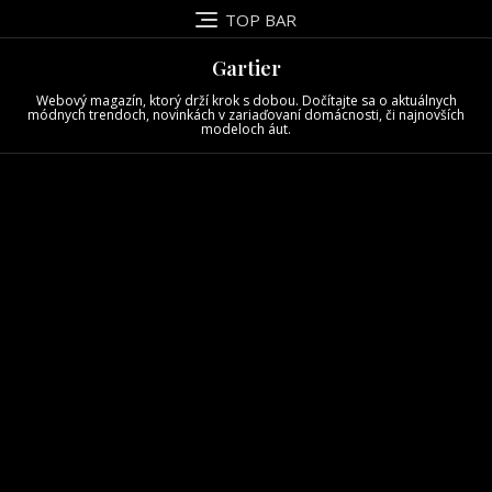
Skip
TOP BAR
to
content
Gartier
Webový magazín, ktorý drží krok s dobou. Dočítajte sa o aktuálnych
módnych trendoch, novinkách v zariaďovaní domácnosti, či najnovších
modeloch áut.