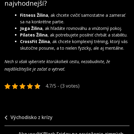
najvhodnejší?
Fitness Žilina
, ak chcete cvičiť samostatne a zamerať
sa na konkrétne partie.
Joga Žilina
, ak hľadáte rovnováhu a vnútorný pokoj.
Pilates Žilina
, ak potrebujete posilniť chrbát a stabilitu.
CrossFit Žilina
, ak chcete komplexný tréning,
ktorý vás
skutočne posunie, a to nielen fyzicky, ale aj mentálne
.
Nech si však vyberiete ktorúkoľvek cestu, nezabudnite, že
najdôležitejšie je začať a vytrvať.
4.7/5 - (3 votes)
Navigace
Východisko z krízy
pro