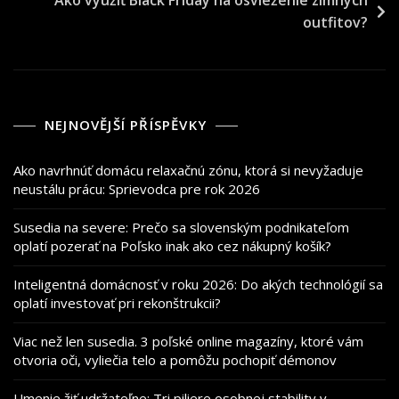
Ako využiť Black Friday na osvieženie zimných
příspěvek
outfitov?
NEJNOVĚJŠÍ PŘÍSPĚVKY
Ako navrhnúť domácu relaxačnú zónu, ktorá si nevyžaduje
neustálu prácu: Sprievodca pre rok 2026
Susedia na severe: Prečo sa slovenským podnikateľom
oplatí pozerať na Poľsko inak ako cez nákupný košík?
Inteligentná domácnosť v roku 2026: Do akých technológií sa
oplatí investovať pri rekonštrukcii?
Viac než len susedia. 3 poľské online magazíny, ktoré vám
otvoria oči, vyliečia telo a pomôžu pochopiť démonov
Umenie žiť udržateľne: Tri piliere osobnej stability v