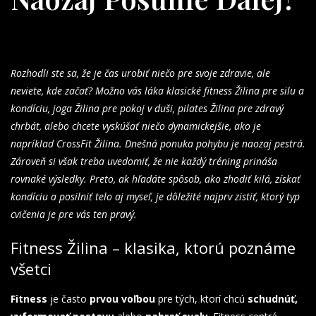
Rozhodli ste sa, že je čas urobiť niečo pre svoje zdravie, ale
neviete, kde začať? Možno vás láka klasické fitness Žilina pre silu a
kondíciu, joga Žilina pre pokoj v duši, pilates Žilina pre zdravý
chrbát, alebo chcete vyskúšať niečo dynamickejšie, ako je
napríklad CrossFit Žilina. Dnešná ponuka pohybu je naozaj pestrá.
Zároveň si však treba uvedomiť, že nie každý tréning prináša
rovnaké výsledky. Preto, ak hľadáte spôsob, ako zhodiť kilá, získať
kondíciu a posilniť telo aj myseľ, je dôležité najprv zistiť, ktorý typ
cvičenia je pre vás ten pravý.
Fitness Žilina – klasika, ktorú poznáme
všetci
Fitness
je často
prvou voľbou
pre tých, ktorí chcú
schudnúť,