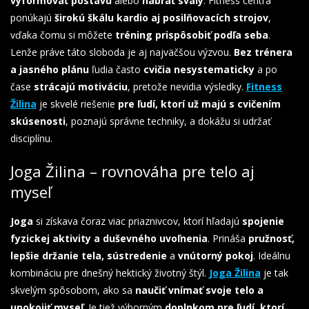
vyformovať postavu
alebo
nabrať svaly
. Fitness centrá
ponúkajú
širokú škálu kardio aj posilňovacích strojov
,
vďaka čomu si môžete
tréning prispôsobiť podľa seba
.
Lenže práve táto sloboda je aj najväčšou výzvou.
Bez trénera
a jasného plánu
ľudia často
cvičia nesystematicky
a po
čase
strácajú motiváciu
, pretože nevidia výsledky.
Fitness
Žilina
je skvelé riešenie
pre ľudí, ktorí už majú s cvičením
skúsenosti
, poznajú správne techniky, a dokážu si udržať
disciplínu.
Joga Žilina – rovnováha pre telo aj
myseľ
Joga
si získava čoraz viac priaznivcov, ktorí hľadajú
spojenie
fyzickej aktivity a duševného uvoľnenia
. Prináša
pružnosť,
lepšie držanie tela, sústredenie
a
vnútorný pokoj
. Ideálnu
kombináciu pre dnešný hektický životný štýl.
Joga Žilina
je tak
skvelým spôsobom, ako sa
naučiť vnímať svoje telo a
upokojiť myseľ
. Je tiež výborným
doplnkom pre ľudí, ktorí