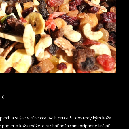
tď)
 plech a sušte v rúre cca 8-9h pri 80°C dovtedy kým koža
te papier a kožu môžete strihať nožnicami prípadne krájať