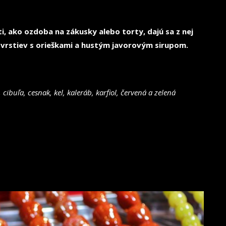
eti, ako ozdoba na zákusky alebo torty, dajú sa z nej
 vrstiev s orieškami a hustým javorovým sirupom.
cibuľa, cesnak, kel, kaleráb, karfiol, červená a zelená