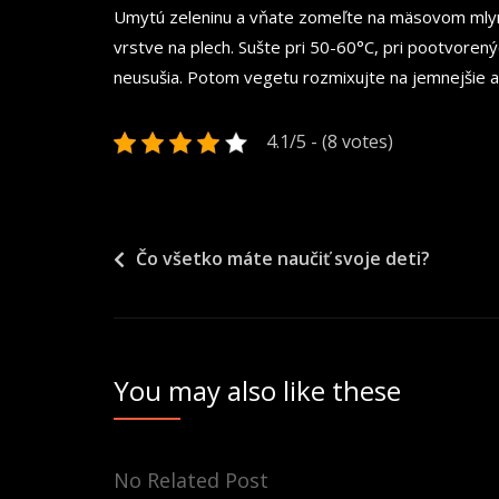
Umytú zeleninu a vňate zomeľte na mäsovom mlynč
vrstve na plech. Sušte pri 50-60°C, pri pootvoren
neusušia. Potom vegetu rozmixujte na jemnejšie al
4.1/5 - (8 votes)
Navigace
Čo všetko máte naučiť svoje deti?
pro
příspěvek
You may also like these
No Related Post