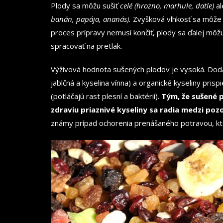
Plody sa môžu sušiť
celé (hrozno, marhule, datle)
a
banán, papája, ananás).
Zvyšková vlhkosť sa môže
proces prípravy nemusí končiť, plody sa ďalej môžu
spracovať na pretlak.
Výživová hodnota sušených plodov je vysoká. Dodá
jablčná a kyselina vínna) a organické kyseliny prisp
(potláčajú rast plesní a baktérií).
Tým, že sušené 
zdraviu priaznivé kyseliny sa radia medzi poz
známy prípad ochorenia prenášaného potravou, kt