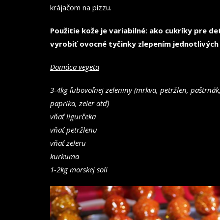
krájačom na pizzu.
Použitie kože je variabilné: ako cukríky pre d
vyrobiť ovocné tyčinky zlepením jednotlivých
Domáca vegeta
3-4kg ľubovoľnej zeleniny (mrkva, petržlen, paštrnák, 
paprika, zeler atď)
vňať ligurčeka
vňať petržlenu
vňať zeleru
kurkuma
1-2kg morskej soli