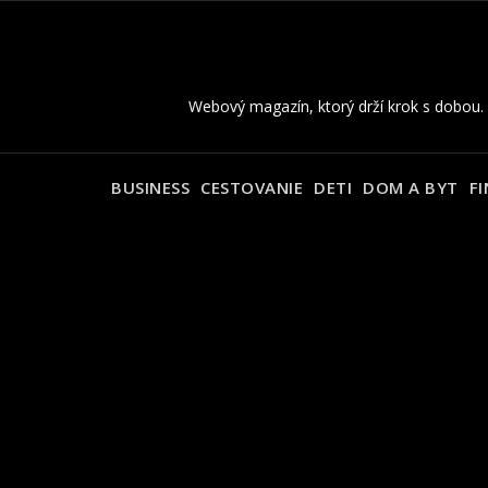
Skip
to
content
Webový magazín, ktorý drží krok s dobou.
BUSINESS
CESTOVANIE
DETI
DOM A BYT
FI