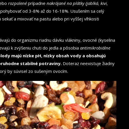
lebo
rozpolené
prípadne
nakrájané na plátky (jablká, kivi,
 pohybovať od 3-8% až do 16-18%. Usušením sa celý
 sekať a mixovať na pastu alebo pri vyššej vlhkosti
vajú do organizmu riadnu dávku vlákniny, ovocné (kyselina
ievajú k zvýšeniu chuti do jedla a pôsobia
antimikrobiálne
plody majú nízke pH, nízky obsah vody a obsahujú
oruhodne stabilné potraviny.
Doteraz neexistuje žiadny
orý by súvisel zo sušeným ovocím.